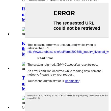
Radjatur oriġinali tal-marka SAIC –
nazzjonali IV / nazzjonali V għal
MAXUS V80 C0002428
Kuxxinett tal-gomma fuq it-tank tal-
ilma għall-marka SAIC oriġinali
MAXUS V80 C0002427
Tubu tat-Tank ta' Espansjoni
oriġinali tal-marka SAIC għal
MAXUS V80 C0002416