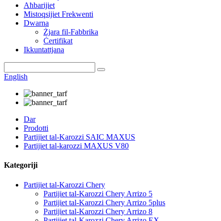
Aħbarijiet
Mistoqsijiet Frekwenti
Dwarna
Żjara fil-Fabbrika
Ċertifikat
Ikkuntattjana
English
Dar
Prodotti
Partijiet tal-Karozzi SAIC MAXUS
Partijiet tal-karozzi MAXUS V80
Kategoriji
Partijiet tal-Karozzi Chery
Partijiet tal-Karozzi Chery Arrizo 5
Partijiet tal-Karozzi Chery Arrizo 5plus
Partijiet tal-Karozzi Chery Arrizo 8
Partijiet tal-Karozzi Chery Arrizo EX