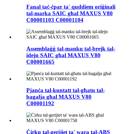
Fanal taċ-ċpar ta' quddiem oriġinali
tal-marka SAIC għal MAXUS V80
C00001103 C00001104
Assemblaġġ tal-manku tal-brejk tal-
idejn SAIC għal MAXUS V80
C00001665
Pjanċa tal-kuntatt tal-għatu tal-
bagalja għal MAXUS V80
C00001192
Ċirku tal-gerijiet ta' wara tal-ABS