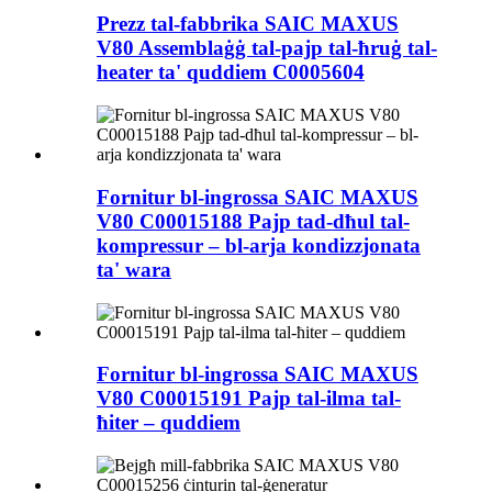
Prezz tal-fabbrika SAIC MAXUS
V80 Assemblaġġ tal-pajp tal-ħruġ tal-
heater ta' quddiem C0005604
Fornitur bl-ingrossa SAIC MAXUS
V80 C00015188 Pajp tad-dħul tal-
kompressur – bl-arja kondizzjonata
ta' wara
Fornitur bl-ingrossa SAIC MAXUS
V80 C00015191 Pajp tal-ilma tal-
ħiter – quddiem