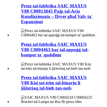
Prezz tal-fabbrika SAIC MAXUS
V80 C00013845 Pajp tal-Arja
Kundizzjonata – Dryer għal Valv ta'
Espansjoni
Prezz tal-fabbrika SAIC MAXUS
V80 C0004463 bar tal-appoġġ tal-
bamper ta' quddiem
Prezz tal-fabbrika SAIC MAXUS
V80 Kisi tat-trim tal-binarju li
jiżżerżaq tal-bieb tan-nofs