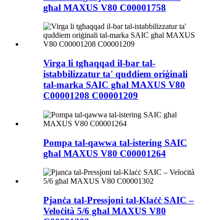
għal MAXUS V80 C00001758
Virga li tgħaqqad il-bar tal-
istabbilizzatur ta' quddiem oriġinali
tal-marka SAIC għal MAXUS V80
C00001208 C00001209
Pompa tal-qawwa tal-istering SAIC
għal MAXUS V80 C00001264
Pjanċa tal-Pressjoni tal-Klaċċ SAIC –
Veloċità 5/6 għal MAXUS V80