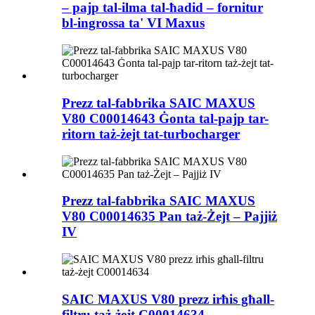
– pajp tal-ilma tal-ħadid – fornitur
bl-ingrossa ta' VI Maxus
Prezz tal-fabbrika SAIC MAXUS
V80 C00014643 Ġonta tal-pajp tar-
ritorn taż-żejt tat-turbocharger
Prezz tal-fabbrika SAIC MAXUS
V80 C00014635 Pan taż-Żejt – Pajjiż
IV
SAIC MAXUS V80 prezz irħis għall-
filtru taż-żejt C00014634