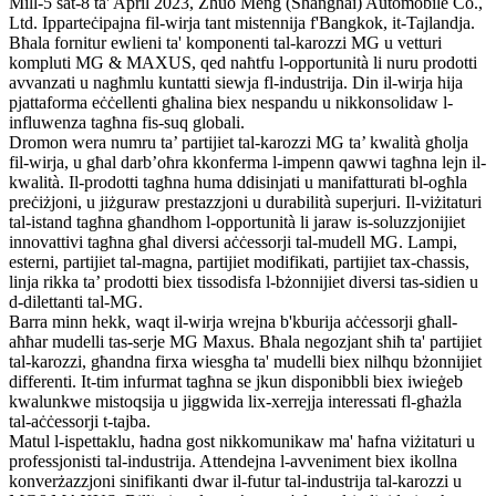
Mill-5 sat-8 ta' April 2023, Zhuo Meng (Shanghai) Automobile Co.,
Ltd. Ipparteċipajna fil-wirja tant mistennija f'Bangkok, it-Tajlandja.
Bħala fornitur ewlieni ta' komponenti tal-karozzi MG u vetturi
kompluti MG & MAXUS, qed naħtfu l-opportunità li nuru prodotti
avvanzati u nagħmlu kuntatti siewja fl-industrija. Din il-wirja hija
pjattaforma eċċellenti għalina biex nespandu u nikkonsolidaw l-
influwenza tagħna fis-suq globali.
Dromon wera numru ta’ partijiet tal-karozzi MG ta’ kwalità għolja
fil-wirja, u għal darb’oħra kkonferma l-impenn qawwi tagħna lejn il-
kwalità. Il-prodotti tagħna huma ddisinjati u manifatturati bl-ogħla
preċiżjoni, u jiżguraw prestazzjoni u durabilità superjuri. Il-viżitaturi
tal-istand tagħna għandhom l-opportunità li jaraw is-soluzzjonijiet
innovattivi tagħna għal diversi aċċessorji tal-mudell MG. Lampi,
esterni, partijiet tal-magna, partijiet modifikati, partijiet tax-chassis,
linja rikka ta’ prodotti biex tissodisfa l-bżonnijiet diversi tas-sidien u
d-dilettanti tal-MG.
Barra minn hekk, waqt il-wirja wrejna b'kburija aċċessorji għall-
aħħar mudelli tas-serje MG Maxus. Bħala negozjant sħiħ ta' partijiet
tal-karozzi, għandna firxa wiesgħa ta' mudelli biex nilħqu bżonnijiet
differenti. It-tim infurmat tagħna se jkun disponibbli biex iwieġeb
kwalunkwe mistoqsija u jiggwida lix-xerrejja interessati fl-għażla
tal-aċċessorji t-tajba.
Matul l-ispettaklu, ħadna gost nikkomunikaw ma' ħafna viżitaturi u
professjonisti tal-industrija. Attendejna l-avveniment biex ikollna
konverżazzjoni sinifikanti dwar il-futur tal-industrija tal-karozzi u