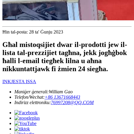
Ħin tal-posta: 28 ta' Ġunju 2023
Għal mistoqsijiet dwar il-prodotti jew il-
lista tal-prezzijiet tagħna, jekk jogħġbok
ħalli l-email tiegħek lilna u aħna
nikkuntattjawk fi żmien 24 siegħa.
INKJESTA ISSA
Maniġer ġenerali:
William Gao
Telefon/Wechat:
+86 13671668443
Indirizz elettroniku:
76997208@QQ.COM