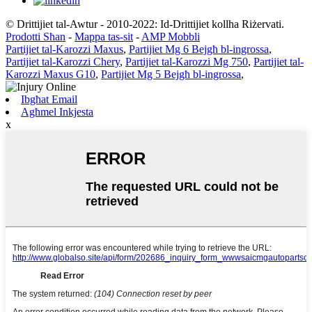
© Drittijiet tal-Awtur - 2010-2022: Id-Drittijiet kollha Riżervati.
Prodotti Sħan
-
Mappa tas-sit
-
AMP Mobbli
Partijiet tal-Karozzi Maxus
,
Partijiet Mg 6 Bejgħ bl-ingrossa
,
Partijiet tal-Karozzi Chery
,
Partijiet tal-Karozzi Mg 750
,
Partijiet tal-
Karozzi Maxus G10
,
Partijiet Mg 5 Bejgħ bl-ingrossa
,
Ibgħat Email
Agħmel Inkjesta
x