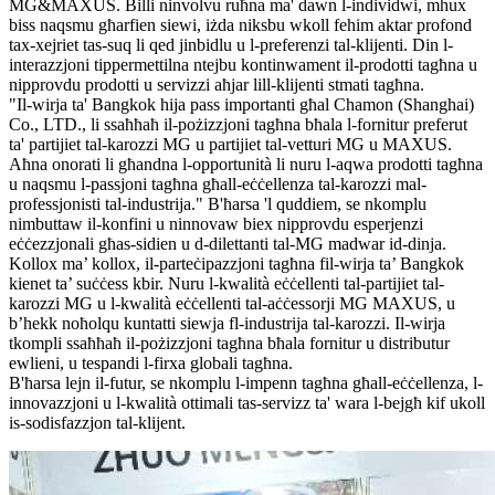
MG&MAXUS. Billi ninvolvu ruħna ma' dawn l-individwi, mhux
biss naqsmu għarfien siewi, iżda niksbu wkoll fehim aktar profond
tax-xejriet tas-suq li qed jinbidlu u l-preferenzi tal-klijenti. Din l-
interazzjoni tippermettilna ntejbu kontinwament il-prodotti tagħna u
nipprovdu prodotti u servizzi aħjar lill-klijenti stmati tagħna.
"Il-wirja ta' Bangkok hija pass importanti għal Chamon (Shanghai)
Co., LTD., li ssaħħaħ il-pożizzjoni tagħna bħala l-fornitur preferut
ta' partijiet tal-karozzi MG u partijiet tal-vetturi MG u MAXUS.
Aħna onorati li għandna l-opportunità li nuru l-aqwa prodotti tagħna
u naqsmu l-passjoni tagħna għall-eċċellenza tal-karozzi mal-
professjonisti tal-industrija." B'ħarsa 'l quddiem, se nkomplu
nimbuttaw il-konfini u ninnovaw biex nipprovdu esperjenzi
eċċezzjonali għas-sidien u d-dilettanti tal-MG madwar id-dinja.
Kollox ma’ kollox, il-parteċipazzjoni tagħna fil-wirja ta’ Bangkok
kienet ta’ suċċess kbir. Nuru l-kwalità eċċellenti tal-partijiet tal-
karozzi MG u l-kwalità eċċellenti tal-aċċessorji MG MAXUS, u
b’hekk noħolqu kuntatti siewja fl-industrija tal-karozzi. Il-wirja
tkompli ssaħħaħ il-pożizzjoni tagħna bħala fornitur u distributur
ewlieni, u tespandi l-firxa globali tagħna.
B'ħarsa lejn il-futur, se nkomplu l-impenn tagħna għall-eċċellenza, l-
innovazzjoni u l-kwalità ottimali tas-servizz ta' wara l-bejgħ kif ukoll
is-sodisfazzjon tal-klijent.