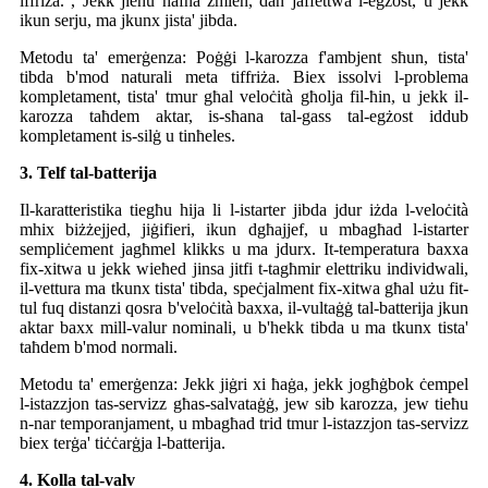
iffriża. , Jekk jieħu ħafna żmien, dan jaffettwa l-egżost, u jekk
ikun serju, ma jkunx jista' jibda.
Metodu ta' emerġenza: Poġġi l-karozza f'ambjent sħun, tista'
tibda b'mod naturali meta tiffriża. Biex issolvi l-problema
kompletament, tista' tmur għal veloċità għolja fil-ħin, u jekk il-
karozza taħdem aktar, is-sħana tal-gass tal-egżost iddub
kompletament is-silġ u tinħeles.
3. Telf tal-batterija
Il-karatteristika tiegħu hija li l-istarter jibda jdur iżda l-veloċità
mhix biżżejjed, jiġifieri, ikun dgħajjef, u mbagħad l-istarter
sempliċement jagħmel klikks u ma jdurx. It-temperatura baxxa
fix-xitwa u jekk wieħed jinsa jitfi t-tagħmir elettriku individwali,
il-vettura ma tkunx tista' tibda, speċjalment fix-xitwa għal użu fit-
tul fuq distanzi qosra b'veloċità baxxa, il-vultaġġ tal-batterija jkun
aktar baxx mill-valur nominali, u b'hekk tibda u ma tkunx tista'
taħdem b'mod normali.
Metodu ta' emerġenza: Jekk jiġri xi ħaġa, jekk jogħġbok ċempel
l-istazzjon tas-servizz għas-salvataġġ, jew sib karozza, jew tieħu
n-nar temporanjament, u mbagħad trid tmur l-istazzjon tas-servizz
biex terġa' tiċċarġja l-batterija.
4. Kolla tal-valv