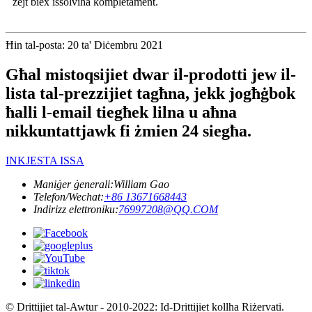
żejt biex issolviha kompletament.
Ħin tal-posta: 20 ta' Diċembru 2021
Għal mistoqsijiet dwar il-prodotti jew il-
lista tal-prezzijiet tagħna, jekk jogħġbok
ħalli l-email tiegħek lilna u aħna
nikkuntattjawk fi żmien 24 siegħa.
INKJESTA ISSA
Maniġer ġenerali:
William Gao
Telefon/Wechat:
+86 13671668443
Indirizz elettroniku:
76997208@QQ.COM
© Drittijiet tal-Awtur - 2010-2022: Id-Drittijiet kollha Riżervati.