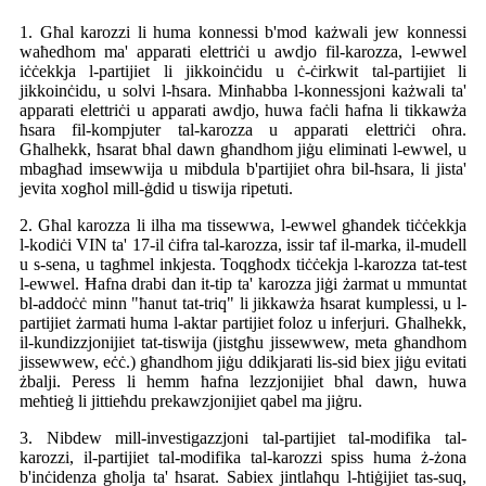
1. Għal karozzi li huma konnessi b'mod każwali jew konnessi
waħedhom ma' apparati elettriċi u awdjo fil-karozza, l-ewwel
iċċekkja l-partijiet li jikkoinċidu u ċ-ċirkwit tal-partijiet li
jikkoinċidu, u solvi l-ħsara. Minħabba l-konnessjoni każwali ta'
apparati elettriċi u apparati awdjo, huwa faċli ħafna li tikkawża
ħsara fil-kompjuter tal-karozza u apparati elettriċi oħra.
Għalhekk, ħsarat bħal dawn għandhom jiġu eliminati l-ewwel, u
mbagħad imsewwija u mibdula b'partijiet oħra bil-ħsara, li jista'
jevita xogħol mill-ġdid u tiswija ripetuti.
2. Għal karozza li ilha ma tissewwa, l-ewwel għandek tiċċekkja
l-kodiċi VIN ta' 17-il ċifra tal-karozza, issir taf il-marka, il-mudell
u s-sena, u tagħmel inkjesta. Toqgħodx tiċċekja l-karozza tat-test
l-ewwel. Ħafna drabi dan it-tip ta' karozza jiġi żarmat u mmuntat
bl-addoċċ minn "ħanut tat-triq" li jikkawża ħsarat kumplessi, u l-
partijiet żarmati huma l-aktar partijiet foloz u inferjuri. Għalhekk,
il-kundizzjonijiet tat-tiswija (jistgħu jissewwew, meta għandhom
jissewwew, eċċ.) għandhom jiġu ddikjarati lis-sid biex jiġu evitati
żbalji. Peress li hemm ħafna lezzjonijiet bħal dawn, huwa
meħtieġ li jittieħdu prekawzjonijiet qabel ma jiġru.
3. Nibdew mill-investigazzjoni tal-partijiet tal-modifika tal-
karozzi, il-partijiet tal-modifika tal-karozzi spiss huma ż-żona
b'inċidenza għolja ta' ħsarat. Sabiex jintlaħqu l-ħtiġijiet tas-suq,