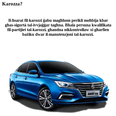
Karozza?
Il-ħsarat fil-karozzi ġabu magħhom perikli moħbija kbar
għas-sigurtà tal-ivvjaġġar tagħna. Bħala persuna kwalifikata
fil-partijiet tal-karozzi, għandna nikkontrollaw xi għarfien
bażiku dwar il-manutenzjoni tal-karozzi.