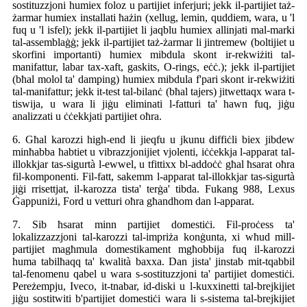
sostituzzjoni humiex foloz u partijiet inferjuri; jekk il-partijiet taż-
żarmar humiex installati ħażin (xellug, lemin, quddiem, wara, u 'l
fuq u 'l isfel); jekk il-partijiet li jaqblu humiex allinjati mal-marki
tal-assemblaġġ; jekk il-partijiet taż-żarmar li jintremew (boltijiet u
skorfini importanti) humiex mibdula skont ir-rekwiżiti tal-
manifattur, labar tax-xaft, gaskits, O-rings, eċċ.); jekk il-partijiet
(bħal molol ta' damping) humiex mibdula f'pari skont ir-rekwiżiti
tal-manifattur; jekk it-test tal-bilanċ (bħal tajers) jitwettaqx wara t-
tiswija, u wara li jiġu eliminati l-fatturi ta' hawn fuq, jiġu
analizzati u ċċekkjati partijiet oħra.
6. Għal karozzi high-end li jieqfu u jkunu diffiċli biex jibdew
minħabba ħabtiet u vibrazzjonijiet vjolenti, iċċekkja l-apparat tal-
illokkjar tas-sigurtà l-ewwel, u tfittixx bl-addoċċ għal ħsarat oħra
fil-komponenti. Fil-fatt, sakemm l-apparat tal-illokkjar tas-sigurtà
jiġi rrisettjat, il-karozza tista' terġa' tibda. Fukang 988, Lexus
Ġappuniżi, Ford u vetturi oħra għandhom dan l-apparat.
7. Sib ħsarat minn partijiet domestiċi. Fil-proċess ta'
lokalizzazzjoni tal-karozzi tal-impriża konġunta, xi wħud mill-
partijiet magħmula domestikament mgħobbija fuq il-karozzi
huma tabilħaqq ta' kwalità baxxa. Dan jista' jinstab mit-tqabbil
tal-fenomenu qabel u wara s-sostituzzjoni ta' partijiet domestiċi.
Pereżempju, Iveco, it-tnabar, id-diski u l-kuxxinetti tal-brejkijiet
jiġu sostitwiti b'partijiet domestiċi wara li s-sistema tal-brejkijiet