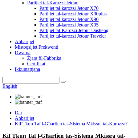
Partijiet tal-Karozzi Jetour
Partijiet tal-karozzi Jetour X70
Partijiet tal-karozzi Jetour X90plus
Partijiet tal-karozzi Jetour X90
Partijiet tal-karozzi Jetour X95
Partijiet tal-Karozzi Jetour Dasheng
Partijiet tal-karozzi Jetour Traveler
Aħbarijiet
Mistoqsijiet Frekwenti
Dwarna
Żjara fil-Fabbrika
Ċertifikat
Ikkuntattjana
English
Dar
Aħbarijiet
Kif Tkun Taf l-Għarfien tas-Sistema Mkissra tal-Karozza?
Kif Tkun Taf l-Għarfien tas-Sistema Mkissra tal-