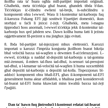
ikollha rata ta' ħsara ogħla mill-partijiet importati oriġinali.
Għalhekk, meta tiċċekkja għal ħsarat, għandek tibda b'dan.
Tiċċekkjax iċ-ċilindru ewlieni tal-brejk, is-subċilindru u
komponenti oħra l-ewwel. Wara li l-kontenitur tal-karbonju fuq
il-karozza Fukang EFI jiġi sostitwit b'partijiet domestiċi, ikun
storbjuż u faċli li jnixxi ż-żejt. Għalhekk, meta l-magna
tipproduċi ħoss anormali, l-ewwel iċċekkja jekk il-kontenitur tal-
karbonju hux qed jaħdem sew. Dawn kollha huma fatti li jeżistu
oġġettivament fil-preżent u ma jistgħux jiġu evitati.
8. Ibda bil-partijiet tal-injezzjoni mhux elettroniċi. Karozzi
importati u karozzi f'impriża konġunta jkollhom ħsarat bikrija
bħal veloċità baxxa tal-waqfien u dewmien fl-aċċelerazzjoni. L-
ewwel, iċċekkja u naddaf id-depożiti tal-karbonju u tal-gomma
miż-żennuni, il-miters tal-fluss tad-dħul, is-sensuri tal-pressjoni
tad-dħul, u l-kmamar tal-veloċità tal-waqfien li huma suxxettibbli
għal depożiti tal-karbonju u depożiti tal-kolla. Tispezzjonax bl-
addoċċ komponenti oħra bħall-EFI, għax il-komponenti tal-EFI
ġeneralment huma aktar affidabbli, u bħalissa parti konsiderevoli
tal-ħsarat tal-EFI huma kkawżati minn kwalità baxxa taż-żejt
f'pajjiżi.
Dan ta' hawn fuq jintroduċi l-kontenut relatat tal-ħsarat