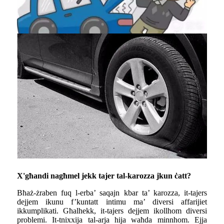
X'għandi nagħmel jekk tajer tal-karozza jkun ċatt?
Bħaż-żraben fuq l-erba’ saqajn kbar ta’ karozza, it-tajers
dejjem ikunu f’kuntatt intimu ma’ diversi affarijiet
ikkumplikati. Għalhekk, it-tajers dejjem ikollhom diversi
problemi. It-tnixxija tal-arja hija waħda minnhom. Ejja