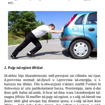
eċċ.
2. Pajp tal-egżost iffriżat
Id-dehra hija kkaratterizzata mill-pressjoni taċ-ċilindru taċ-ċpar,
il-provvista normali tal-fjuwil u l-provvista tal-enerġija, u l-
karozza ma tibdax. Din is-sitwazzjoni x'aktarx isseħħ f'vetturi bi
frekwenza ta' użu partikolarment baxxa. Pereżempju, meta d-dar
tkun qrib ħafna tal-unità, il-fwar tal-ilma wara l-kombustjoni tal-
magna jiffriża fil-muffler tal-pajp tal-egżost, u s-silġ tal-bieraħ ma
jkunx idub għal sewqan fuq distanzi qosra, u s-silġ tal-lum ikun