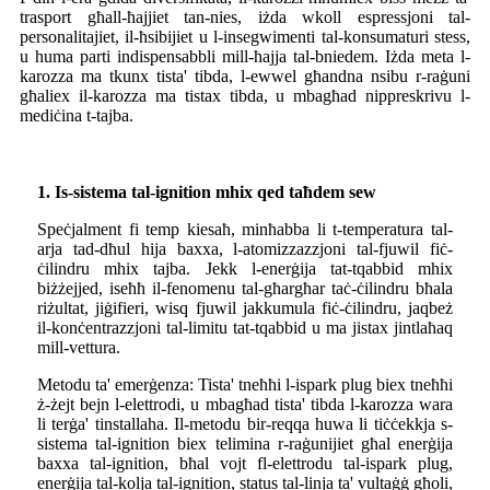
trasport għall-ħajjiet tan-nies, iżda wkoll espressjoni tal-
personalitajiet, il-ħsibijiet u l-insegwimenti tal-konsumaturi stess,
u huma parti indispensabbli mill-ħajja tal-bniedem. Iżda meta l-
karozza ma tkunx tista' tibda, l-ewwel għandna nsibu r-raġuni
għaliex il-karozza ma tistax tibda, u mbagħad nippreskrivu l-
mediċina t-tajba.
1. Is-sistema tal-ignition mhix qed taħdem sew
Speċjalment fi temp kiesaħ, minħabba li t-temperatura tal-
arja tad-dħul hija baxxa, l-atomizzazzjoni tal-fjuwil fiċ-
ċilindru mhix tajba. Jekk l-enerġija tat-tqabbid mhix
biżżejjed, iseħħ il-fenomenu tal-għargħar taċ-ċilindru bħala
riżultat, jiġifieri, wisq fjuwil jakkumula fiċ-ċilindru, jaqbeż
il-konċentrazzjoni tal-limitu tat-tqabbid u ma jistax jintlaħaq
mill-vettura.
Metodu ta' emerġenza: Tista' tneħħi l-ispark plug biex tneħħi
ż-żejt bejn l-elettrodi, u mbagħad tista' tibda l-karozza wara
li terġa' tinstallaha. Il-metodu bir-reqqa huwa li tiċċekkja s-
sistema tal-ignition biex telimina r-raġunijiet għal enerġija
baxxa tal-ignition, bħal vojt fl-elettrodu tal-ispark plug,
enerġija tal-kolja tal-ignition, status tal-linja ta' vultaġġ għoli,