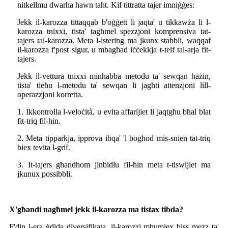
nitkellmu dwarha hawn taħt. Kif tittratta tajer imniġġes:
Jekk il-karozza tittaqqab b'oġġett li jaqta' u tikkawża li l-
karozza tnixxi, tista' tagħmel spezzjoni komprensiva tat-
tajers tal-karozza. Meta l-istering ma jkunx stabbli, waqqaf
il-karozza f'post sigur, u mbagħad iċċekkja t-telf tal-arja fit-
tajers.
Jekk il-vettura tnixxi minħabba metodu ta' sewqan ħażin,
tista' tieħu l-metodu ta' sewqan li jagħti attenzjoni lill-
operazzjoni korretta.
1. Ikkontrolla l-veloċità, u evita affarijiet li jaqtgħu bħal blat
fit-triq fil-ħin.
2. Meta tipparkja, ipprova ibqa' 'l bogħod mis-snien tat-triq
biex tevita l-grif.
3. It-tajers għandhom jinbidlu fil-ħin meta t-tiswijiet ma
jkunux possibbli.
X'għandi nagħmel jekk il-karozza ma tistax tibda?
F'din l-era ġdida diversifikata, il-karozzi mhumiex biss mezz ta'