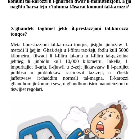
komuni tal-karozzi u l-għarfien dwar il-manutenzjoni. Ejja
nagħtu ħarsa lejn x'inhuma l-ħsarat komuni tal-karozzi?
X'għandek tagħmel jekk il-prestazzjoni tal-karozza
tonqos?
Meta l-prestazzjoni tal-karozza tonqos, jistgħu jintużaw il-
metodi li ġejjin: Għaż-żejt u l-filtru taż-żejt, ibdlu kull 5000
kilometru, filwaqt li l-filtru tal-arja u l-filtru tal-gażolina
jeħtieġ li jinbidlu kull 10,000 kilometru. Inkella, l-
impuritajiet fl-arja, il-fjuwil u ż-żejt jikkawżaw li l-partijiet
jintlibsu u jimblokkaw iċ-ċirkwit taż-żejt, u b'hekk
jaffettwaw it-tħaddim normali tal-magna. Il-karozzi
għandhom jinżammu sew, u għandhom isiru manutenzjoni u
tiswijiet regolari.