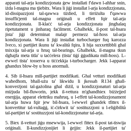
apparati tal-arja kondizzjonata ġew installati f'dawn l-aħħar snin,
iżda l-magna ma tjiebitx. Wara li jiġi installat l-arja kondizzjonata,
id-dissipazzjoni tal-qawwa tiżdied, li tirriżulta f'qawwa
insuffiċjenti tal-magna oriġinali u effett fqir tal-arja
kondizzjonata. Il-klaċċ tal-arja kondizzjonata jingħalaq
ripetutament u jinħaraq faċilment. Għalhekk, il-post tal-ħsara
jista' jiġi determinat malajr permezz tal-ħoss tal-arja
kondizzjonata. Wara li jiġi installat turbocharger fuq karozza
Iveco, xi partijiet ikunu ta' kwalità fqira, li hija suxxettibbli għal
tnixxija tal-arja u ħruq tal-bearings. Għalhekk, il-magna tkun
dgħajfa meta titla' u taċċelera (tista' tiġi ġġudikata mill-ħoss). L-
ewwel tista' tosserva u tiċċekkja t-turbocharger. Jekk l-apparat
għandux blow-by u ħoss anormali.
4. Sib il-ħsara mill-partijiet modifikati. Għal vetturi modifikati
waħedhom, bħall-użu ta' likwidu li jkessaħ R134 għall-
konverżjoni tal-gażolina għal diżil, u kondizzjonaturi tal-arja
miżjuda bil-fluworin, jekk il-vettura m'għandhiex biżżejjed
enerġija, apparat elettriku maħruq, u l-effett tal-kondizzjonament
tal-arja huwa fqir jew bil-ħsara, l-ewwel għandek tfittex il-
konvertitur tal-vultaġġ, iċ-ċirkwit ta' sostituzzjoni u l-eliġibilità
tal-partijiet ta' sostituzzjoni tal-kondizzjonatur tal-arja.
5. Biex il-vetturi jiġu msewwija, l-ewwel fittex il-post tat-tiswija
oriġinali. Il-kundizzjonijiet li ġejjin: Jekk il-partijiet ta'