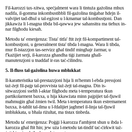
Fil-karozzi tax-xitwa, speċjalment wara li tintuża gażolina mhux
nadifa, il-gomma inkombustibbli fil-gażolina tinġabar ħdejn il-
valvijiet tad-dħul u tal-egżost u l-kmamar tal-kombustjoni. Dan
jikkawża li l-magna tibda bil-qawwa jew saħansitra ma tieħux in-
nar filgħodu kiesaħ.
Metodu ta' emerġenza: Tista' titfa' ftit żejt fil-kompartiment tal-
kombustjoni, u ġeneralment tista' tibda l-magna. Wara li tibda,
mur fl-istazzjon tas-servizz għal tindif mingħajr żarmar, u
f'każijiet serji, il-karozza għandha tiġi żarmata għall-
manutenzjoni u tnaddaf ir-ras taċ-ċilindru.
5. Il-fluss tal-gażolina huwa mblukkat
Il-karatteristika tal-prestazzjoni hija li m'hemm l-ebda pressjoni
taż-żejt fil-pajp tal-provvista taż-żejt tal-magna. Din is-
sitwazzjoni sseħħ l-aktar filgħodu meta t-temperatura tkun
partikolarment baxxa, u hija kkawżata minn pajpijiet tal-fjuwil
maħmuġin għal żmien twil. Meta t-temperatura tkun estremament
baxxa, it-taħlit tal-ilma u l-fdalijiet jagħmel il-linja tal-fjuwil
imblukkata, u bħala riżultat, ma tistax tinbeda.
Metodu ta' emerġenza: Poġġi l-karozza f'ambjent sħun u ibda l-
karozza għal ftit ħin; jew uża l-metodu tat-tindif taċ-ċirkwit taż-